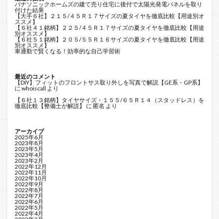
パナソニックホームズの建て売り住宅に後付で太陽光発電パネルを取り
付けた結果
【大手６社】２１５/４５Ｒ１７サイズの夏タイヤを徹底比較【用途別オ
ススメ】
【６社４１銘柄】２２５/４５Ｒ１７サイズの夏タイヤを徹底比較【用途
別オススメ】
【６社５１銘柄】２０５/５５Ｒ１６サイズの夏タイヤを徹底比較【用途
別オススメ】
車通勤で賢くなる！効率的な自己学習術
最近のコメント
【DIY】フィットのフロントサス取り外しを写真で解説【GE系・GP系】
に
whoiscall
より
【６社１３銘柄】タイヤサイズ・１５５/６５Ｒ１４（スタッドレス）を
徹底比較【整備士が解説】
に
匿名
より
アーカイブ
2025年6月
2023年8月
2023年5月
2023年4月
2023年2月
2022年12月
2022年11月
2022年10月
2022年9月
2022年8月
2022年7月
2022年6月
2022年5月
2022年4月