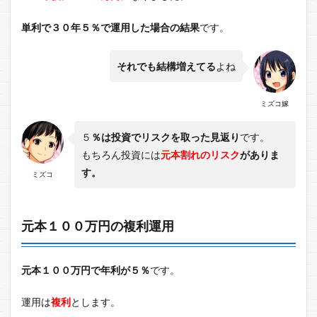
単利で３０年５％で運用した場合の結果
です。
それでも結構増えてる
よね
ミズコ嫁
５
％は投資でリスクを取った見返り
です。
もちろん投資には
元本割れのリスク
がありま
す。
ミズコ
元本１００万円の複利運用
元本１００万円で年利が５％
です。
運用は
複利
とします。