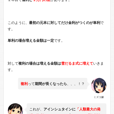
このように、
最初の元本に対してだけ金利がつくのが単利
で
す。
単利の場合増える金額は一定
です。
対して
複利の場合は増える金額は
雪だるま式に増えて
いきま
す。
複利
って
期間が長くなったら
、、、！？
ミズコ嫁
これが、
アインシュタインに
「人類最大の発