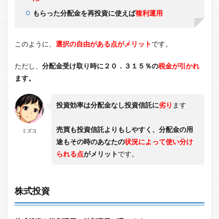
もらった分配金を再投資に使えば
複利運用
このように、
選択の自由がある点がメリット
です。
ただし、
分配金受け取り時に２０．３１５％の
税金が引かれ
ます。
投資効率は分配金なし投資信託に
劣り
ます
売買も投資信託よりもしやすく、分配金の用
ミズコ
途もその時のあなたの
状況によって使い分け
られる点
がメリット
です。
株式投資