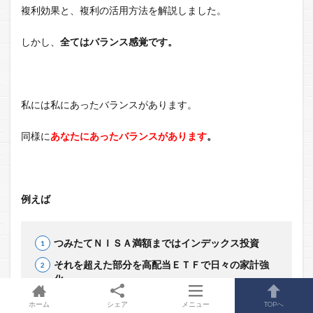
複利効果と、複利の活用方法を解説しました。
しかし、
全てはバランス感覚です。
私には私にあったバランスがあります。
同様に
あなたにあったバランスがあります
。
例えば
つみたてＮＩＳＡ満額まではインデックス投資
それを超えた部分を高配当ＥＴＦで日々の家計強
化
更に、個別の高配当株や優待株をトッピング
ホーム
シェア
メニュー
TOPへ