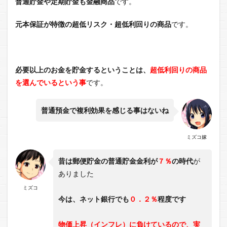
普通貯金や定期貯金も金融商品
です。
元本保証が特徴の超低リスク・超低利回りの商品
です。
必要以上のお金を貯金するということは、
超低利回りの商品
を選んでいるという事
です。
普通預金で複利効果を感じる事はないね
ミズコ嫁
昔は郵便貯金の普通貯金金利が
７％
の時代
が
ありました
ミズコ
今は、ネット銀行でも
０．２％
程度です
物価上昇（インフレ）に負けているので、実