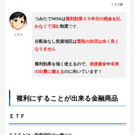
ミズコ嫁
つみたてNISAは
複利効果２０年分の税金を払
わなくて済む
制度
です。
ミズコ
分配金なし投資信託は
普段の生活は全く良く
なりません
複利効果を強く使えるので、
老後資金
や
未来
の出費に備える
のに向いています！
複利
にすることが出来る金融商品
ＥＴＦ
ＥＴＦとは、投資信託の一種
です。