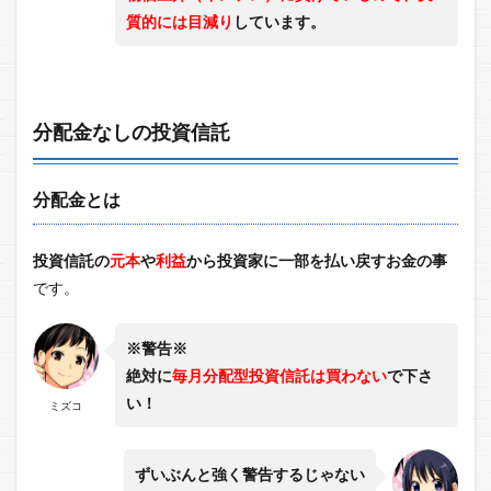
質的には目減り
しています。
分配金なしの投資信託
分配金とは
投資信託の
元本
や
利益
から投資家に一部を払い戻すお金の事
です。
※警告※
絶対に
毎月分配型投資信託は買わない
で下さ
い！
ミズコ
ずいぶんと強く警告するじゃない