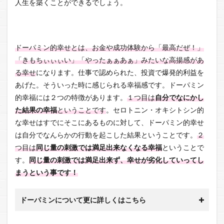
人生を築くことができるでしょう。
ドーパミン的幸せとは、お金や成功体験から「最高だぜ！」
「きもちぃぃぃい」「やったぁぁあぁ」みたいな高揚感があ
る幸せ
になります。仕事で認められた、投資で爆発的利益を
あげた。そういった時に感じられる幸福感です。ドーパミン
的幸福には２つの特徴があります。
１つ目は
自分でなにかし
た結果の幸福
ということです
。セロトニン・オキシトシン的
な幸せはすでにそこにあるものに対して、ドーパミン的幸せ
は自分でなんらかの行動を起こした結果ということです。
２
つ目は
同じ量の刺激では満足出来なくなる幸福
ということで
す。
同じ量の刺激では満足出来ず、幸せが劣化していってし
まうという事です！
ドーパミンについて更に詳しくはこちら