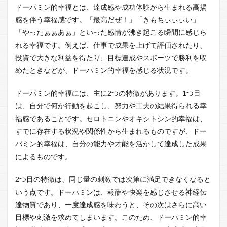
ドーパミン的幸福とは、達成感や成功体験から生まれる高揚
感を伴う幸福感です。「最高だぜ！」「きもちぃぃぃい」
「やったぁぁあぁ」といった感情が沸き起こる瞬間に感じら
れる幸福です。例えば、仕事で成果を上げて評価されたり、
投資で大きな利益を得たり、目標達成やスポーツで勝利を収
めたときなどが、ドーパミン的幸福を感じる状況です。
ドーパミン的幸福には、主に2つの特徴があります。1つ目
は、自分で何か行動を起こし、努力や工夫の結果得られる幸
福感であることです。セロトニンやオキシトシン的幸福は、
すでに存在する状況や関係性から生まれるものですが、ドー
パミン的幸福は、自分の能力や才能を活かして達成した成果
によるものです。
2つ目の特徴は、同じ量の刺激では次第に満足できなくなると
いう点です。ドーパミンは、報酬や快楽を感じさせる神経伝
達物質であり、一度達成感を味わうと、その次はさらに高い
目標や刺激を求めてしまいます。このため、ドーパミン的幸