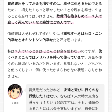
資産運用をしてお金を増やすのは、幸せに生きるため
である
ために、増えた！もっと増やしたい！と今現在を幸せに生き
ることを忘れてはいけません。
数億円を抱きしめて、１人で
寂しく死んでいくなど絶対にごめんです。
価値観は人それぞれですが、やはり
重視すべきはセロトニン
的幸せとオキシトシン的幸せ
だと私は思います。
私は
１人でいるときはほとんどお金を使わない
のですが、
使
うべきところではメリハリを持って使っています
。お金を使
うのも練習がいるのだと思います。意識しないと、だらだら
と使ってしまい、何に使ったかすらわかない状態になりかね
ません。
昔貧乏だったけれど、
友達と遊びに行くのを
我慢したくはない
。ならば１人の時の支出を
減らそう！という発想ですね。今も、価値の
ミズコ
あることにはお金を支払いますが、自分に対