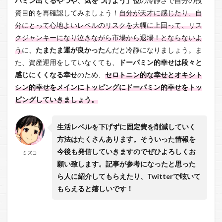
パミン出てるやつや、気をつけよう」位
の冷静さで自分の投
資目的を再確認してみましょう！
自分が天才に感じたり、自
分にとって心地よいレベルのリスクを大幅に上回って、リス
クジャンキーになり泣きながら市場から退場！とならないよ
う
に、
たまたま運が良かった
んだと冷静になりましょう。ま
た、資産運用をしていなくても、
ドーパミン的幸せは段々と
感じにくくなる幸せ
のため、
セロトニン的な幸せとオキシト
シン的幸せをメインにトッピングにドーパミン的幸せをトッ
ピングしていきましょう。
生活レベルを下げずに固定費を削減していく
方法はたくさんあります。そういった情報を
今後も発信していきますのでぜひよろしくお
ミズコ
願い致します。記事が参考になったと思った
ら人に紹介してもらえたり、Twitterで呟いて
もらえると嬉しいです！