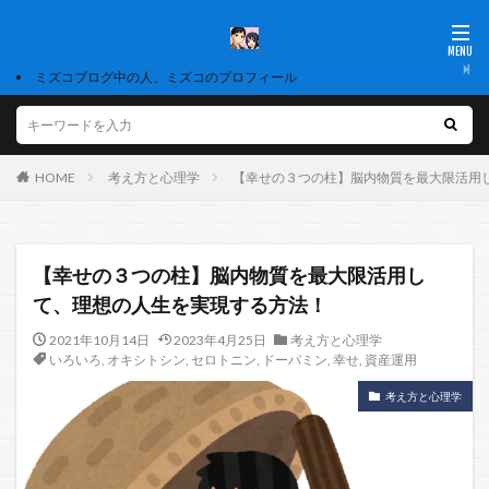
ミズコブログ中の人、ミズコのプロフィール
HOME
考え方と心理学
【幸せの３つの柱】脳内物質を最大限活用
【幸せの３つの柱】脳内物質を最大限活用し
て、理想の人生を実現する方法！
2021年10月14日
2023年4月25日
考え方と心理学
いろいろ
,
オキシトシン
,
セロトニン
,
ドーパミン
,
幸せ
,
資産運用
考え方と心理学