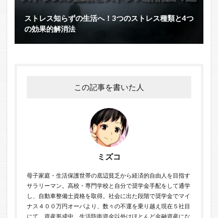
ストレス知らずの生活へ！3つのストレス種類と4つ
の効果的解消法
この記事を書いた人
ミズコ
母子家庭・生活保護世帯の底辺貧乏から経済的自由人を目指す
サラリーマン。高校・専門学校と自分で奨学金手配をして通学
し、自動車整備士資格を取得。社会に出た段階で奨学金でマイ
ナス４００万円オーバより、数々の不運を乗り越え現在５社目
にて、資産形成中。生活防衛資金以外はほとんど金融資産にな